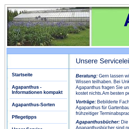
Unsere Servicele
Startseite
Beratung:
Gern lassen wi
Wissen teilhaben. Bei Unk
Agapanthus -
Agapanthus fragen Sie un
Informationen kompakt
kostet nichts.Am besten p
Vorträge:
Bebilderte Fach
Agapanthus-Sorten
Agapanthus für Gartenbauv
frühzeitiger Terminabspra
Pflegetipps
Agapanthusbücher:
Die 
Agapanthusbücher sind nu